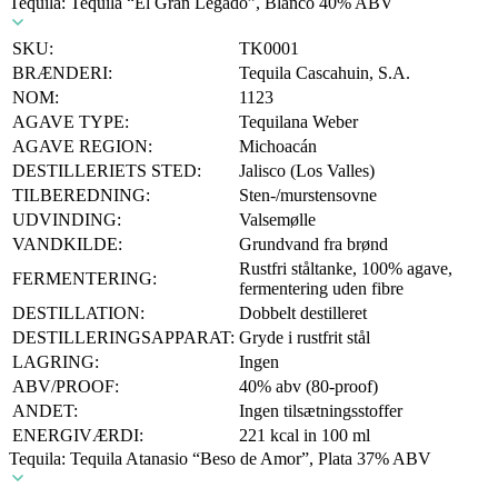
Tequila: Tequila “El Gran Legado”, Blanco 40% ABV
SKU:
TK0001
BRÆNDERI:
Tequila Cascahuin, S.A.
NOM:
1123
AGAVE TYPE:
Tequilana Weber
AGAVE REGION:
Michoacán
DESTILLERIETS STED:
Jalisco (Los Valles)
TILBEREDNING:
Sten-/murstensovne
UDVINDING:
Valsemølle
VANDKILDE:
Grundvand fra brønd
Rustfri ståltanke, 100% agave,
FERMENTERING:
fermentering uden fibre
DESTILLATION:
Dobbelt destilleret
DESTILLERINGSAPPARAT:
Gryde i rustfrit stål
LAGRING:
Ingen
ABV/PROOF:
40% abv (80-proof)
ANDET:
Ingen tilsætningsstoffer
ENERGIVÆRDI:
221 kcal in 100 ml
Tequila: Tequila Atanasio “Beso de Amor”, Plata 37% ABV