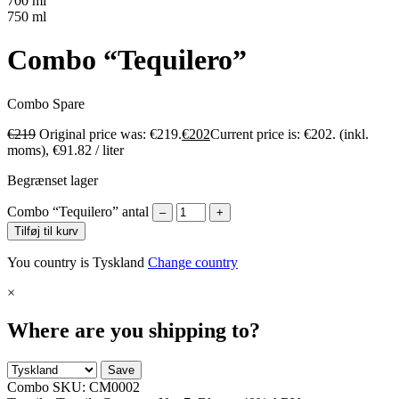
700 ml
750 ml
Combo “Tequilero”
Combo
Spare
€
219
Original price was: €219.
€
202
Current price is: €202.
(inkl.
moms),
€
91.82
/ liter
Begrænset lager
Combo “Tequilero” antal
–
+
Tilføj til kurv
You country is Tyskland
Change country
×
Where are you shipping to?
Save
Combo SKU:
CM0002