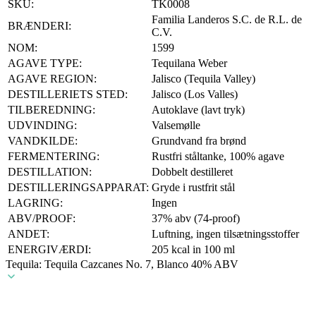
SKU:
TK0008
Familia Landeros S.C. de R.L. de
BRÆNDERI:
C.V.
NOM:
1599
AGAVE TYPE:
Tequilana Weber
AGAVE REGION:
Jalisco (Tequila Valley)
DESTILLERIETS STED:
Jalisco (Los Valles)
TILBEREDNING:
Autoklave (lavt tryk)
UDVINDING:
Valsemølle
VANDKILDE:
Grundvand fra brønd
FERMENTERING:
Rustfri ståltanke, 100% agave
DESTILLATION:
Dobbelt destilleret
DESTILLERINGSAPPARAT:
Gryde i rustfrit stål
LAGRING:
Ingen
ABV/PROOF:
37% abv (74-proof)
ANDET:
Luftning, ingen tilsætningsstoffer
ENERGIVÆRDI:
205 kcal in 100 ml
Tequila: Tequila Cazcanes No. 7, Blanco 40% ABV