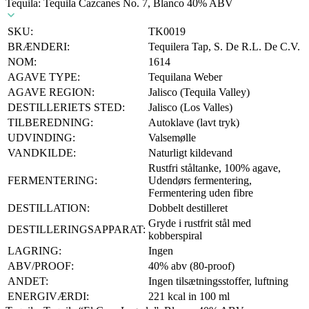
Tequila: Tequila Cazcanes No. 7, Blanco 40% ABV
SKU:
TK0019
BRÆNDERI:
Tequilera Tap, S. De R.L. De C.V.
NOM:
1614
AGAVE TYPE:
Tequilana Weber
AGAVE REGION:
Jalisco (Tequila Valley)
DESTILLERIETS STED:
Jalisco (Los Valles)
TILBEREDNING:
Autoklave (lavt tryk)
UDVINDING:
Valsemølle
VANDKILDE:
Naturligt kildevand
Rustfri ståltanke, 100% agave,
FERMENTERING:
Udendørs fermentering,
Fermentering uden fibre
DESTILLATION:
Dobbelt destilleret
Gryde i rustfrit stål med
DESTILLERINGSAPPARAT:
kobberspiral
LAGRING:
Ingen
ABV/PROOF:
40% abv (80-proof)
ANDET:
Ingen tilsætningsstoffer, luftning
ENERGIVÆRDI:
221 kcal in 100 ml