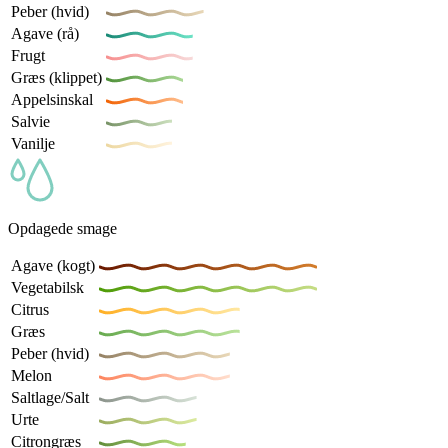
Peber (hvid)
Agave (rå)
Frugt
Græs (klippet)
Appelsinskal
Salvie
Vanilje
Opdagede smage
Agave (kogt)
Vegetabilsk
Citrus
Græs
Peber (hvid)
Melon
Saltlage/Salt
Urte
Citrongræs