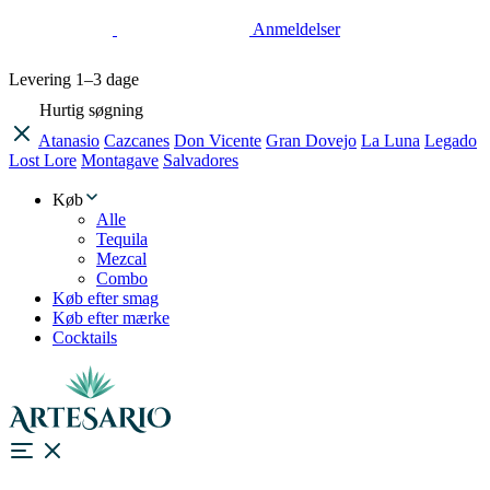
Anmeldelser
Levering
1–3 dage
Hurtig søgning
Atanasio
Cazcanes
Don Vicente
Gran Dovejo
La Luna
Legado
Lost Lore
Montagave
Salvadores
Køb
Alle
Tequila
Mezcal
Combo
Køb efter smag
Køb efter mærke
Cocktails