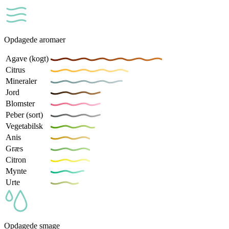
Opdagede aromaer
Agave (kogt)
Citrus
Mineraler
Jord
Blomster
Peber (sort)
Vegetabilsk
Anis
Græs
Citron
Mynte
Urte
Opdagede smage