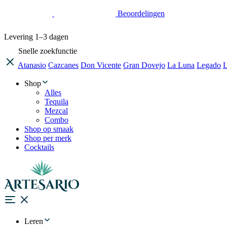
Beoordelingen
Levering
1–3 dagen
Snelle zoekfunctie
Atanasio
Cazcanes
Don Vicente
Gran Dovejo
La Luna
Legado
L
Shop
Alles
Tequila
Mezcal
Combo
Shop op smaak
Shop per merk
Cocktails
Leren