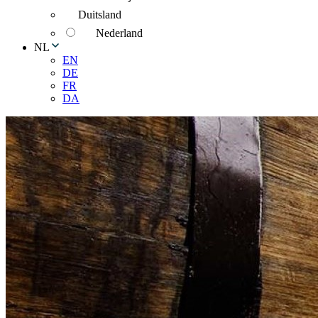
Duitsland
Nederland
NL
EN
DE
FR
DA