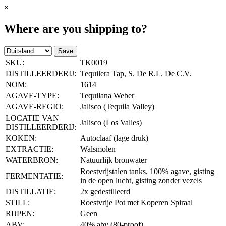
×
Where are you shipping to?
Save
SKU:
TK0019
DISTILLEERDERIJ:
Tequilera Tap, S. De R.L. De C.V.
NOM:
1614
AGAVE-TYPE:
Tequilana Weber
AGAVE-REGIO:
Jalisco (Tequila Valley)
LOCATIE VAN
Jalisco (Los Valles)
DISTILLEERDERIJ:
KOKEN:
Autoclaaf (lage druk)
EXTRACTIE:
Walsmolen
WATERBRON:
Natuurlijk bronwater
Roestvrijstalen tanks, 100% agave, gisting
FERMENTATIE:
in de open lucht, gisting zonder vezels
DISTILLATIE:
2x gedestilleerd
STILL:
Roestvrije Pot met Koperen Spiraal
RIJPEN:
Geen
ABV:
40% abv (80-proof)