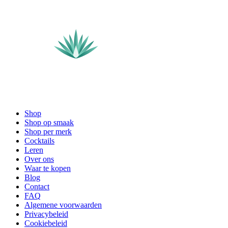
Shop
Shop op smaak
Shop per merk
Cocktails
Leren
Over ons
Waar te kopen
Blog
Contact
FAQ
Algemene voorwaarden
Privacybeleid
Cookiebeleid