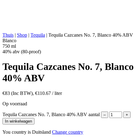
STILL:
Roestvrije Pot met Koperen Spiraal
RIJPEN:
Geen
ABV:
40% abv (80-proof)
ANDERS:
Geen additieven, Beluchting
ENERGIEWAARDE:
221 kcal in 100 ml
Thuis
|
Shop
|
Tequila
|
Tequila Cazcanes No. 7, Blanco 40% ABV
Blanco
750 ml
40% abv (80-proof)
Tequila Cazcanes No. 7, Blanco
40% ABV
€
83
(Inc BTW),
€
110.67
/ liter
Op voorraad
Tequila Cazcanes No. 7, Blanco 40% ABV aantal
–
+
In winkelwagen
You country is Duitsland
Change country