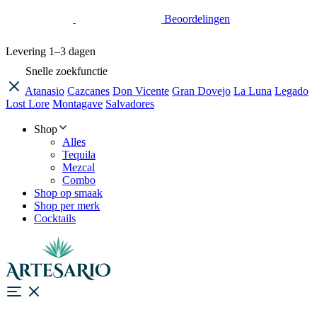
Beoordelingen
Levering
1–3 dagen
Snelle zoekfunctie
Atanasio
Cazcanes
Don Vicente
Gran Dovejo
La Luna
Legado
Lost Lore
Montagave
Salvadores
Shop
Alles
Tequila
Mezcal
Combo
Shop op smaak
Shop per merk
Cocktails