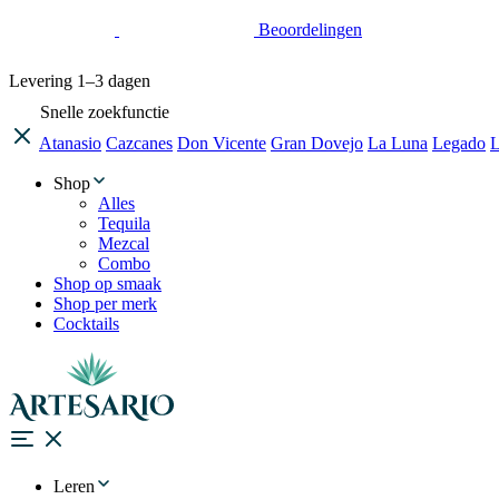
Beoordelingen
Levering
1–3 dagen
Snelle zoekfunctie
Atanasio
Cazcanes
Don Vicente
Gran Dovejo
La Luna
Legado
L
Shop
Alles
Tequila
Mezcal
Combo
Shop op smaak
Shop per merk
Cocktails
Leren