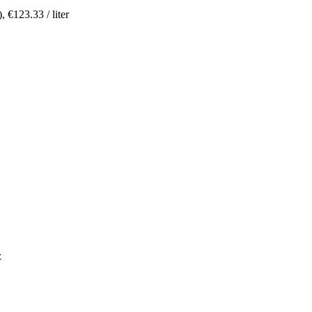
),
€
123.33
/ liter
z