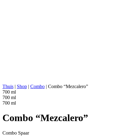
AGAVE-REGIO:
Valles Centrales, Oaxaca
LOCATIE VAN DISTILLEERDERIJ:
Tlacolula de Matamoros, Oa
KOKEN:
Steen Conische Oven (onder
EXTRACTIE:
Tahona
WATERBRON:
Diep Bronwater
FERMENTATIE:
Houten vaten
DISTILLATIE:
2x gedestilleerd
STILL:
Koperen alambiek
RIJPEN:
Geen
ABV:
48% abv (96 proof)
ANDERS:
Natuurlijke smaken, mole co
ENERGIEWAARDE:
266 kcal in 100 ml
Thuis
|
Shop
|
Combo
|
Combo “Mezcalero”
700 ml
700 ml
700 ml
Combo “Mezcalero”
Combo
Spaar