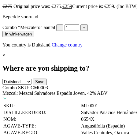
€
275
Original price was: €275.
€
259
Current price is: €259.
(Inc BTW
Beperkte voorraad
Combo "Mezcalero" aantal
–
+
In winkelwagen
You country is Duitsland
Change country
×
Where are you shipping to?
Save
Combo SKU:
CM0003
Mezcal: Mezcal Salvadores Espadín Joven, 42% ABV
SKU:
ML0001
DISTILLEERDERIJ:
Salvador Palacios Hernánde
NOM:
0654X
AGAVE-TYPE:
Angustifolia (Espadin)
AGAVE-REGIO:
Valles Centrales, Oaxaca