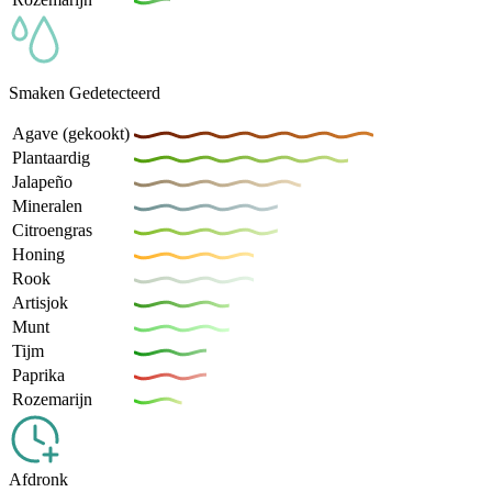
Smaken Gedetecteerd
Agave (gekookt)
Plantaardig
Jalapeño
Mineralen
Citroengras
Honing
Rook
Artisjok
Munt
Tijm
Paprika
Rozemarijn
Afdronk