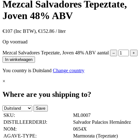
Mezcal Salvadores Tepeztate,
Joven 48% ABV
€
107
(Inc BTW),
€
152.86
/ liter
Op voorraad
Mezcal Salvadores Tepeztate, Joven 48% ABV aantal
–
+
In winkelwagen
You country is Duitsland
Change country
×
Where are you shipping to?
Save
SKU:
ML0007
DISTILLEERDERIJ:
Salvador Palacios Hernández
NOM:
0654X
AGAVE-TYPE:
Marmorata (Tepeztate)