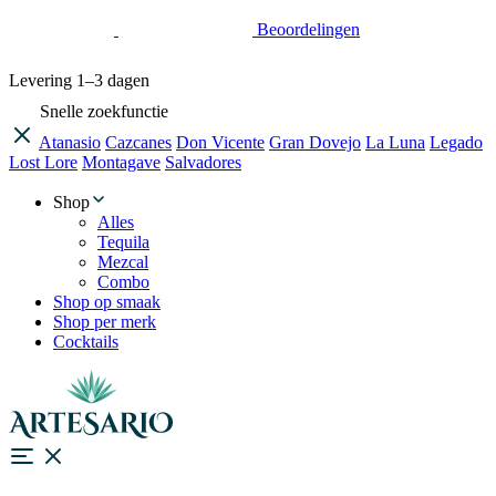
Beoordelingen
Levering
1–3 dagen
Snelle zoekfunctie
Atanasio
Cazcanes
Don Vicente
Gran Dovejo
La Luna
Legado
Lost Lore
Montagave
Salvadores
Shop
Alles
Tequila
Mezcal
Combo
Shop op smaak
Shop per merk
Cocktails