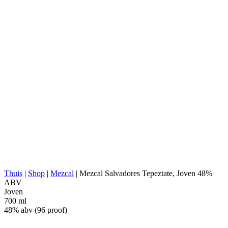
AGAVE-TYPE:
Marmorata (Tepeztate)
AGAVE-REGIO:
Valles Centrales, Oaxaca
LOCATIE VAN
Tlacolula de Matamoros,
DISTILLEERDERIJ:
Oaxaca
Steen Conische Oven
KOKEN:
(ondergronds)
EXTRACTIE:
Tahona
WATERBRON:
Diep Bronwater
FERMENTATIE:
Houten vaten
DISTILLATIE:
2x gedestilleerd
STILL:
Koperen alambiek
RIJPEN:
Geen
ABV:
48% abv (96 proof)
ANDERS:
Geen additieven
ENERGIEWAARDE:
266 kcal in 100 ml
Thuis
|
Shop
|
Mezcal
|
Mezcal Salvadores Tepeztate, Joven 48%
ABV
Joven
700 ml
48% abv (96 proof)