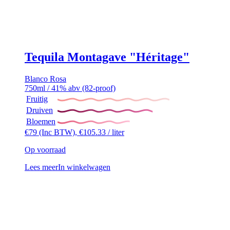
Tequila Montagave "Héritage"
Blanco
Rosa
750ml / 41% abv (82-proof)
Fruitig
Druiven
Bloemen
€
79
(Inc BTW),
€
105.33
/ liter
Op voorraad
Lees meer
In winkelwagen