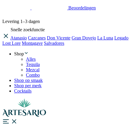
Beoordelingen
Levering
1–3 dagen
Snelle zoekfunctie
Atanasio
Cazcanes
Don Vicente
Gran Dovejo
La Luna
Legado
Lost Lore
Montagave
Salvadores
Shop
Alles
Tequila
Mezcal
Combo
Shop op smaak
Shop per merk
Cocktails