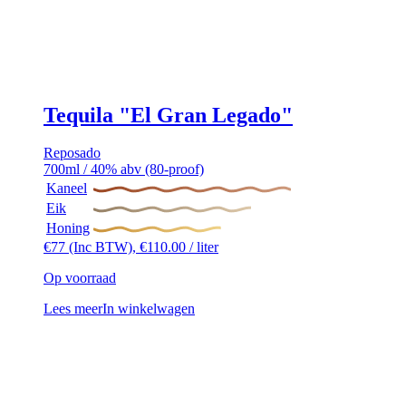
Tequila "El Gran Legado"
Reposado
700ml / 40% abv (80-proof)
Kaneel
Eik
Honing
€
77
(Inc BTW),
€
110.00
/ liter
Op voorraad
Lees meer
In winkelwagen