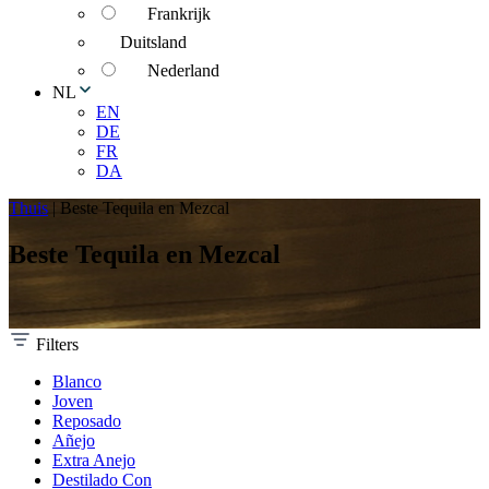
Frankrijk
Duitsland
Nederland
NL
EN
DE
FR
DA
Thuis
|
Beste Tequila en Mezcal
Beste Tequila en Mezcal
Filters
Blanco
Joven
Reposado
Añejo
Extra Anejo
Destilado Con