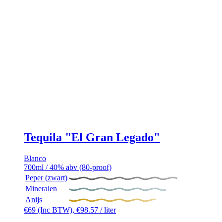
Tequila "El Gran Legado"
Blanco
700ml / 40% abv (80-proof)
Peper (zwart)
Mineralen
Anijs
€
69
(Inc BTW),
€
98.57
/ liter