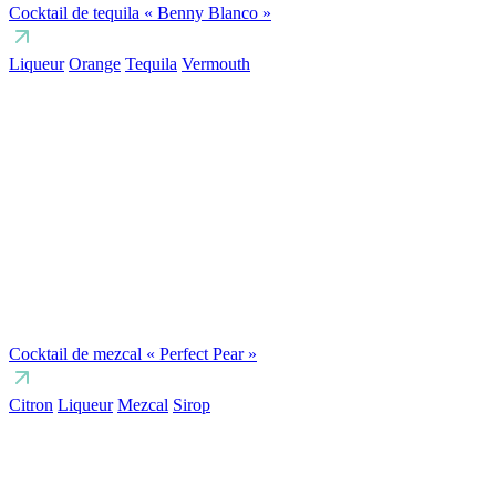
Cocktail de tequila « Benny Blanco »
Liqueur
Orange
Tequila
Vermouth
Cocktail de mezcal « Perfect Pear »
Citron
Liqueur
Mezcal
Sirop