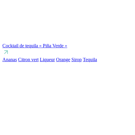
Cocktail de tequila « Piña Verde »
Ananas
Citron vert
Liqueur
Orange
Sirop
Tequila