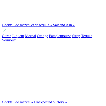
Cocktail de mezcal et de tequila « Salt and Ash »
Citron
Liqueur
Mezcal
Orange
Pamplemousse
Sirop
Tequila
Vermouth
Cocktail de mezcal « Unexpected Victory »