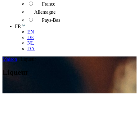
France
Allemagne
Pays-Bas
FR
EN
DE
NL
DA
Maison
|
Liqueur
Liqueur