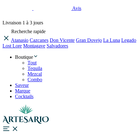
Avis
Livraison
1 à 3 jours
Recherche rapide
Atanasio
Cazcanes
Don Vicente
Gran Dovejo
La Luna
Legado
Lost Lore
Montagave
Salvadores
Boutique
Tout
Tequila
Mezcal
Combo
Saveur
Marque
Cocktails