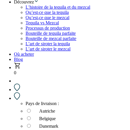
Découvrez
L’histoire de la tequila et du mezcal
Qu’est-ce que la tequila
Qu’est-ce que le mezcal
Tequila vs Mezcal
Processus de production
Bouteille de tequila parfaite
Bouteille de mezcal parfaite
L’art de siroter la tequila
L’art de siroter le mezcal
Où acheter
Blog
0
Pays de livraison :
Autriche
Belgique
Danemark