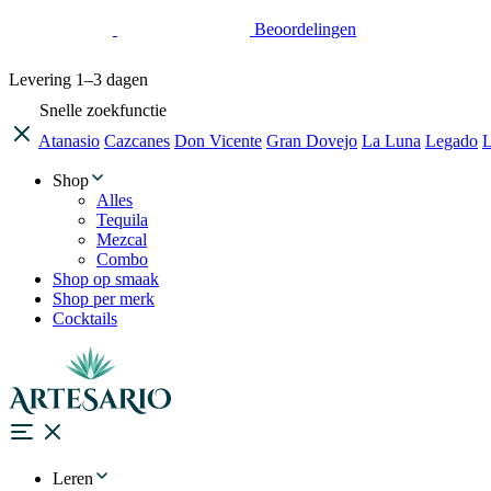
Beoordelingen
Levering
1–3 dagen
Snelle zoekfunctie
Atanasio
Cazcanes
Don Vicente
Gran Dovejo
La Luna
Legado
L
Shop
Alles
Tequila
Mezcal
Combo
Shop op smaak
Shop per merk
Cocktails
Leren