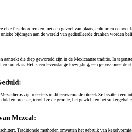
e elke fles doordrenken met een gevoel van plaats, cultuur en eeuwenla
 unieke bijdragen aan de wereld van gedistilleerde dranken worden beli
aantrekt die diep geworteld zijn in de Mexicaanse traditie. In tegenst
ro uniek is. Het is een levenslange toewijding, een gepassioneerde str
Geduld:
 Mezcalieros zijn meesters in dit eeuwenoude ritueel. Ze bezitten een 
geduld en precisie, terwijl ze de grootte, het gewicht en het suikergehal
 van Mezcal:
 schittert. Traditionele methoden omvatten het gebruik van kegelvormig