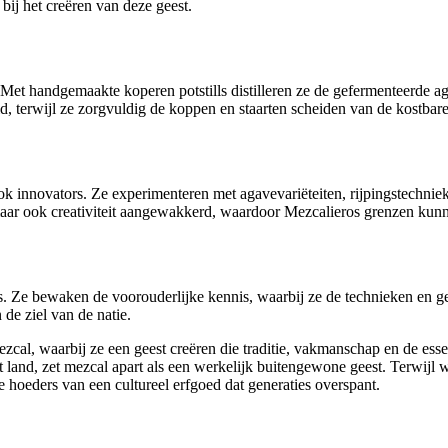
bij het creëren van deze geest.
Met handgemaakte koperen potstills distilleren ze de gefermenteerde ag
id, terwijl ze zorgvuldig de koppen en staarten scheiden van de kostbar
 innovators. Ze experimenteren met agavevariëteiten, rijpingstechnieke
 maar ook creativiteit aangewakkerd, waardoor Mezcalieros grenzen kunne
ermers. Ze bewaken de voorouderlijke kennis, waarbij ze de technieken 
de ziel van de natie.
mezcal, waarbij ze een geest creëren die traditie, vakmanschap en de 
land, zet mezcal apart als een werkelijk buitengewone geest. Terwijl w
 hoeders van een cultureel erfgoed dat generaties overspant.