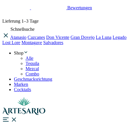
Bewertungen
Lieferung
1–3 Tage
Schnellsuche
Atanasio
Cazcanes
Don Vicente
Gran Dovejo
La Luna
Legado
Lost Lore
Montagave
Salvadores
Shop
Alle
Tequila
Mezcal
Combo
Geschmacksrichtung
Marken
Cocktails