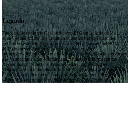
Legado
Tauchen Sie ein in die Geschichte von El Gran Legado de Vida,
einer Tequila-Marke, die Tradition in das lebendige Feiern des
Lebens verwandelt. Er wird in der Destillerie Cascahuin (NOM
1123) hergestellt und bezieht reife Agaven von den
sonnenverwöhnten Feldern von Michoacán. Jede Flasche verkörpert
das Vermächtnis einer sorgfältigen Destillation und spiegelt das
Bekenntnis zur Kunst der Tequila-Herstellung wider. Tief
verwurzelten im kulturellen Erbe lädt El Gran Legado de Vida Sie
ein, die Essenz des Lebens in jedem Schluck zu genießen, eine
wahre Verkörperung der mexikanischen Tequila-Tradition.