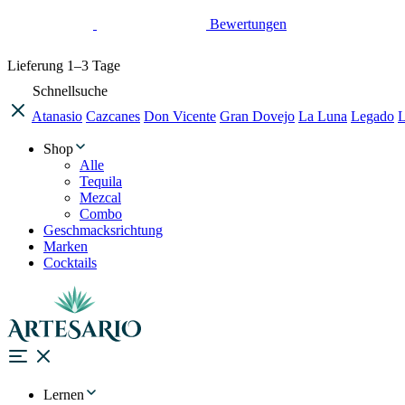
Bewertungen
Lieferung
1–3 Tage
Schnellsuche
Atanasio
Cazcanes
Don Vicente
Gran Dovejo
La Luna
Legado
L
Shop
Alle
Tequila
Mezcal
Combo
Geschmacksrichtung
Marken
Cocktails
Lernen