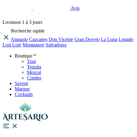
Avis
Livraison
1 à 3 jours
Recherche rapide
Atanasio
Cazcanes
Don Vicente
Gran Dovejo
La Luna
Legado
Lost Lore
Montagave
Salvadores
Boutique
Tout
Tequila
Mezcal
Combo
Saveur
Marque
Cocktails