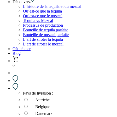
Découvrez
L’histoire de la tequila et du mezcal
Qu’est-ce que la tequila
Qu’est-ce que le mezcal
Tequila vs Mezcal
Processus de production
Bouteille de tequila parfaite
Bouteille de mezcal parfaite
L’art de siroter la tequila
L’art de siroter le mezcal
Où acheter
Blog
0
Pays de livraison :
Autriche
Belgique
Danemark