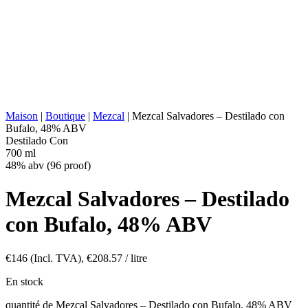
DISTILLATION :
2x distillé
REPOS :
Alambic en cuivre
VIEILLISSEMENT :
Aucun
ABV/PROOF :
48% abv (96 proof)
Arômes naturels Viande de bufalo
AUTRES :
et variété de fruits
VALEUR ÉNERGÉTIQUE :
266 kcal in 100 ml
Maison
|
Boutique
|
Mezcal
|
Mezcal Salvadores – Destilado con
Bufalo, 48% ABV
Destilado Con
700 ml
48% abv (96 proof)
Mezcal Salvadores – Destilado
con Bufalo, 48% ABV
€
146
(Incl. TVA),
€
208.57
/ litre
En stock
quantité de Mezcal Salvadores – Destilado con Bufalo, 48% ABV