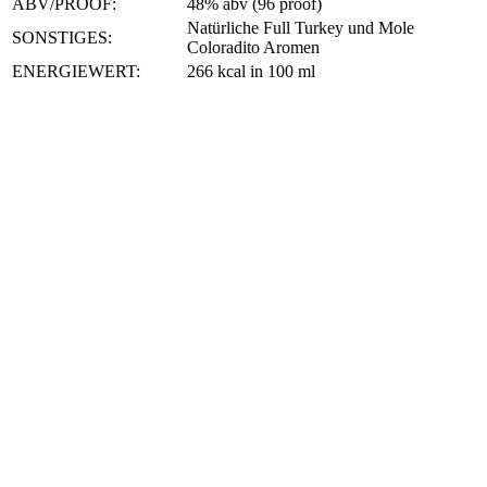
ABV/PROOF:
48% abv (96 proof)
Natürliche Full Turkey und Mole
SONSTIGES:
Coloradito Aromen
ENERGIEWERT:
266 kcal in 100 ml