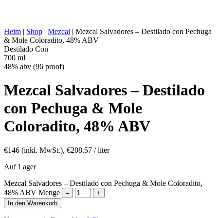
Natürliche Full Turkey und Mole
SONSTIGES:
Coloradito Aromen
ENERGIEWERT:
266 kcal in 100 ml
Heim
|
Shop
|
Mezcal
|
Mezcal Salvadores – Destilado con Pechuga
& Mole Coloradito, 48% ABV
Destilado Con
700 ml
48% abv (96 proof)
Mezcal Salvadores – Destilado
con Pechuga & Mole
Coloradito, 48% ABV
€
146
(inkl. MwSt.),
€
208.57
/ liter
Auf Lager
Mezcal Salvadores – Destilado con Pechuga & Mole Coloradito,
48% ABV Menge
–
+
In den Warenkorb