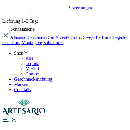
Bewertungen
Lieferung
1–3 Tage
Schnellsuche
Atanasio
Cazcanes
Don Vicente
Gran Dovejo
La Luna
Legado
Lost Lore
Montagave
Salvadores
Shop
Alle
Tequila
Mezcal
Combo
Geschmacksrichtung
Marken
Cocktails