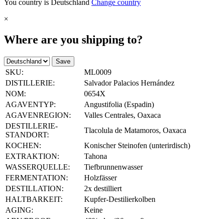
You country is Deutschland
Change country
×
Where are you shipping to?
Save
SKU:
ML0009
DISTILLERIE:
Salvador Palacios Hernández
NOM:
0654X
AGAVENTYP:
Angustifolia (Espadin)
AGAVENREGION:
Valles Centrales, Oaxaca
DESTILLERIE-
Tlacolula de Matamoros, Oaxaca
STANDORT:
KOCHEN:
Konischer Steinofen (unterirdisch)
EXTRAKTION:
Tahona
WASSERQUELLE:
Tiefbrunnenwasser
FERMENTATION:
Holzfässer
DESTILLATION:
2x destilliert
HALTBARKEIT:
Kupfer-Destilierkolben
AGING:
Keine